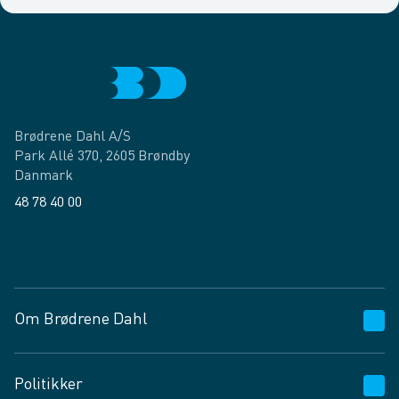
Brødrene Dahl A/S
Park Allé 370, 2605 Brøndby
Danmark
48 78 40 00
Facebook
LinkedIn
Om Brødrene Dahl
Kundeservice
Politikker
Vagttelefon 30 10 89 89