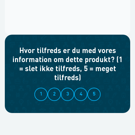
Hvor tilfreds er du med vores
information om dette produkt? (1
= slet ikke tilfreds, 5 = meget
tilfreds)
1
2
3
4
5