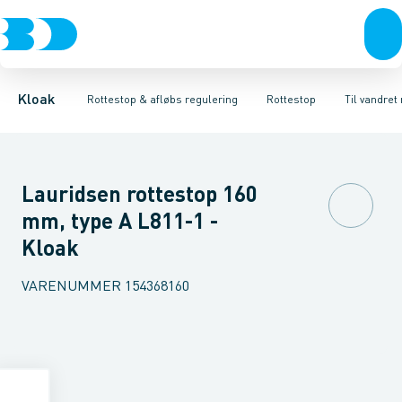
Rør & fittings
Højvands lukkere
Til lodret montering
Brønde
Afløbs regulering
Til vandret montering
Brøndgods
Linjeafvanding
Rottestop
Tilbehør til rottesi
Tanke, miniren
Kloak
Rottestop & afløbs regulering
Rottestop
Til vandret
Lauridsen rottestop 160
mm, type A L811-1 -
Kloak
VARENUMMER
154368160