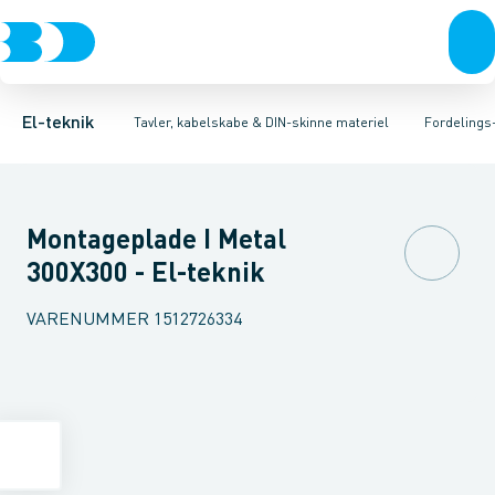
Afbrydere, stikkontakter & lampeudtag
Tavler, kapsling og rackskabe
Afgangsbox for kanalskinne
Tilgangsboks for strømskinne
Fordelings-/byggepladstavler
Forgreningsmateriel
Re
Ek
K
El-teknik
Tavler, kabelskabe & DIN-skinne materiel
Fordelings
Montageplade I Metal
300X300 - El-teknik
VARENUMMER
1512726334