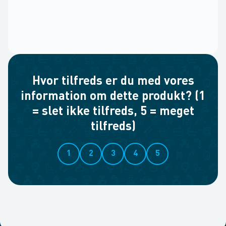
Hvor tilfreds er du med vores
information om dette produkt? (1
= slet ikke tilfreds, 5 = meget
tilfreds)
1
2
3
4
5