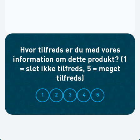
Hvor tilfreds er du med vores
information om dette produkt? (1
= slet ikke tilfreds, 5 = meget
tilfreds)
1
2
3
4
5