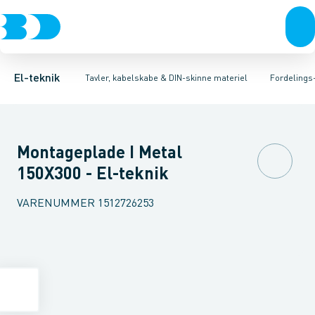
Afbrydere, stikkontakter & lampeudtag
Tavler, kapsling og rackskabe
Afgangsbox for kanalskinne
Tilgangsboks for strømskinne
Fordelings-/byggepladstavler
Forgreningsmateriel
Re
Ek
K
El-teknik
Tavler, kabelskabe & DIN-skinne materiel
Fordelings
Montageplade I Metal
150X300 - El-teknik
VARENUMMER
1512726253