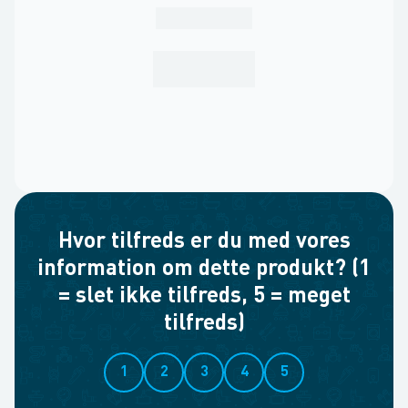
Hvor tilfreds er du med vores
information om dette produkt? (1
= slet ikke tilfreds, 5 = meget
tilfreds)
1
2
3
4
5