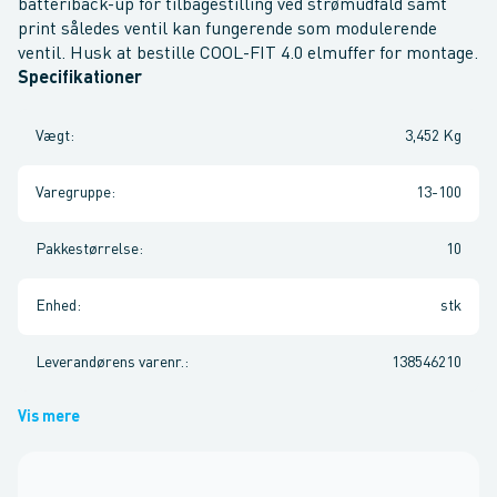
batteriback-up for tilbagestilling ved strømudfald samt
print således ventil kan fungerende som modulerende
ventil. Husk at bestille COOL-FIT 4.0 elmuffer for montage.
Specifikationer
Vægt
:
3,452 Kg
Varegruppe
:
13-100
Pakkestørrelse
:
10
Enhed
:
stk
Leverandørens varenr.
:
138546210
Vis mere