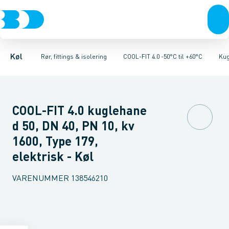
Kompressorer
Kølekobberrør, fittings & tilbehør
Rør 4.0
Bøjninger 90gr. 4.0
Kondenseringsaggregater
Bøjninger 45gr. 4.0
COOL-FIT 2.0 0°C til +60°C
Fordampere
Vinkler 90gr. 4.0
Varmep
V
Køl
Rør, fittings & isolering
COOL-FIT 4.0 -50°C til +60°C
Kug
COOL-FIT 4.0 kuglehane
d 50, DN 40, PN 10, kv
1600, Type 179,
elektrisk - Køl
VARENUMMER
138546210