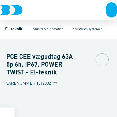
Afbrydere, stikkontakter & lampeudtag
Industristiksystemer
CEE udtag
CEE stikprop for indbygning
Frekvensomformere og softstartere
CEE stikdåse for indby
Forgreningsmateriel
DIN
K
El-teknik
Industri & automation
Industristiksystemer
CEE
PCE CEE vægudtag 63A
5p 6h, IP67, POWER
TWIST - El-teknik
VARENUMMER
1312002177