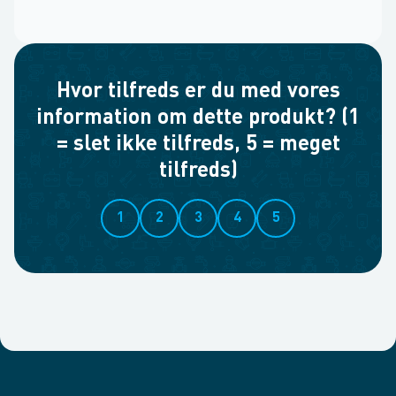
Hvor tilfreds er du med vores
information om dette produkt? (1
= slet ikke tilfreds, 5 = meget
tilfreds)
1
2
3
4
5