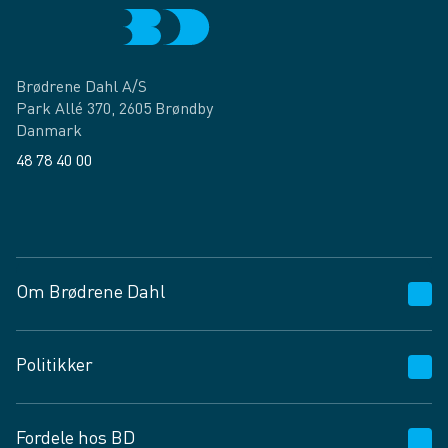
Brødrene Dahl A/S
Park Allé 370, 2605 Brøndby
Danmark
48 78 40 00
Facebook
LinkedIn
Om Brødrene Dahl
Kundeservice
Politikker
Vagttelefon 30 10 89 89
Spørgsmål og svar
Salgs- og leveringsbetingelser
Fordele hos BD
Job og karriere