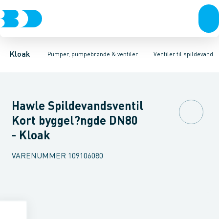
Rør & fittings
Pumpebrønde til gråt spildevand
Spadeventiler
Brønde
Spildevands ventiler
Brøndgods
Linjeafvanding
Pumpebrønde til sort spild
Tanke, miniren
Kloak
Pumper, pumpebrønde & ventiler
Ventiler til spildevand
Hawle Spildevandsventil
Kort byggel?ngde DN80
- Kloak
VARENUMMER
109106080