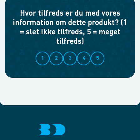
Hvor tilfreds er du med vores
information om dette produkt? (1
= slet ikke tilfreds, 5 = meget
tilfreds)
1
2
3
4
5