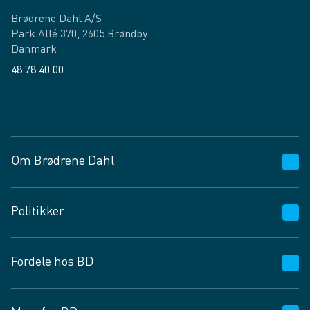
Brødrene Dahl A/S
Park Allé 370, 2605 Brøndby
Danmark
48 78 40 00
Facebook
LinkedIn
Om Brødrene Dahl
Kundeservice
Politikker
Vagttelefon 30 10 89 89
Spørgsmål og svar
Salgs- og leveringsbetingelser
Fordele hos BD
Job og karriere
Privatlivspolitik
Fødevarekontrolrapport
Cookies
24/7