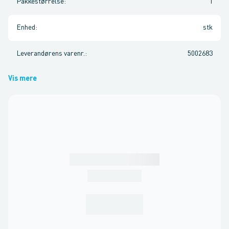
Pakkestørrelse
:
1
Enhed
:
stk
Leverandørens varenr.
:
5002683
Vis mere