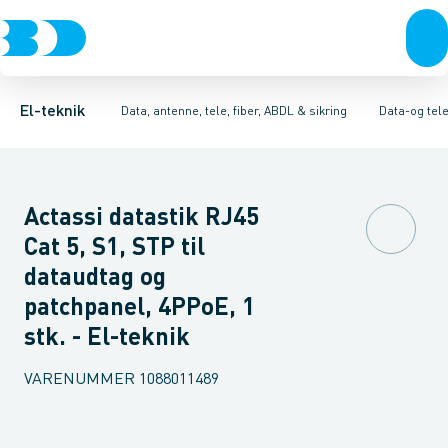
Afbrydere, stikkontakter & lampeudtag
Antenne og satellitsystemer
Dataudtag kobber
Tilbehør til modulær tilkoblingssystem
Kommunikationsteknik/kompone
Forgreningsmateriel
Dat
K
El-teknik
Data, antenne, tele, fiber, ABDL & sikring
Data-og tel
Actassi datastik RJ45
Cat 5, S1, STP til
dataudtag og
patchpanel, 4PPoE, 1
stk. - El-teknik
VARENUMMER
1088011489