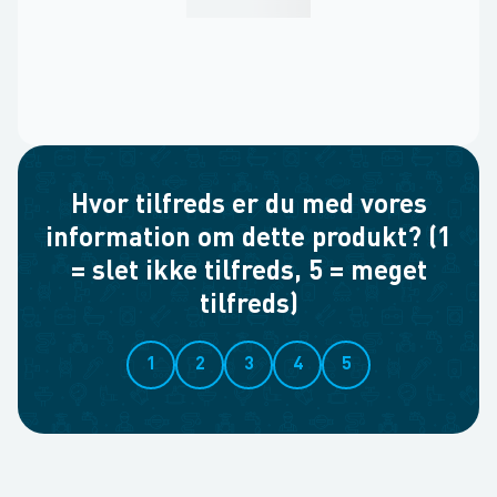
Hvor tilfreds er du med vores
information om dette produkt? (1
= slet ikke tilfreds, 5 = meget
tilfreds)
1
2
3
4
5