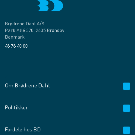
Brødrene Dahl A/S
Park Allé 370, 2605 Brøndby
Danmark
48 78 40 00
Facebook
LinkedIn
Om Brødrene Dahl
Kundeservice
Politikker
Vagttelefon 30 10 89 89
Spørgsmål og svar
Salgs- og leveringsbetingelser
Fordele hos BD
Job og karriere
Privatlivspolitik