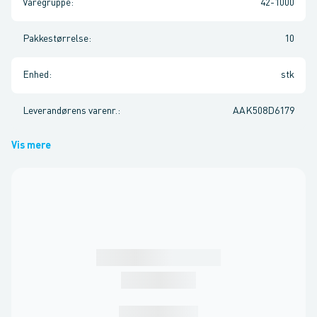
Varegruppe
:
42-1000
Pakkestørrelse
:
10
Enhed
:
stk
Leverandørens varenr.
:
AAK508D6179
Vis mere