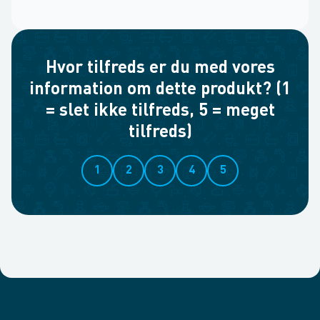
Hvor tilfreds er du med vores
information om dette produkt? (1
= slet ikke tilfreds, 5 = meget
tilfreds)
1
2
3
4
5