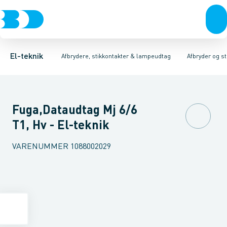
Afbrydere, stikkontakter & lampeudtag
Afbryder og stikdåsemateriel
Afbryder og stikkontakt kombination
Installationsafbryder
Forgreningsmateriel
Ude
K
El-teknik
Afbrydere, stikkontakter & lampeudtag
Afbryder og s
Fuga,Dataudtag Mj 6/6
T1, Hv - El-teknik
VARENUMMER
1088002029