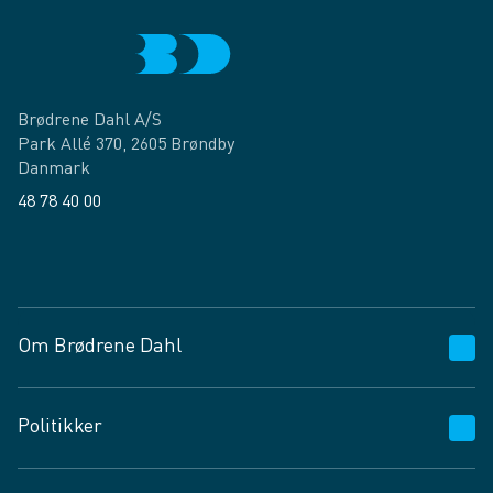
Brødrene Dahl A/S
Park Allé 370, 2605 Brøndby
Danmark
48 78 40 00
Facebook
LinkedIn
Om Brødrene Dahl
Kundeservice
Politikker
Vagttelefon 30 10 89 89
Spørgsmål og svar
Salgs- og leveringsbetingelser