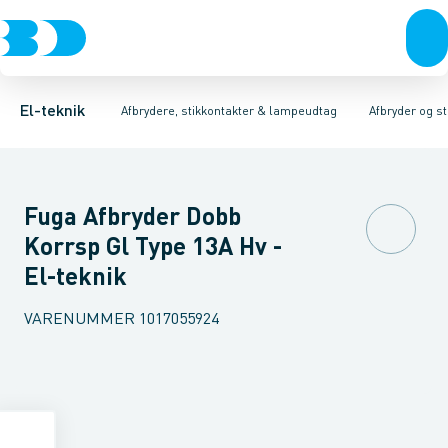
Afbrydere, stikkontakter & lampeudtag
Afbryder og stikdåsemateriel
Afbryder og stikkontakt kombination
Installationsafbryder
Forgreningsmateriel
Ude
K
El-teknik
Afbrydere, stikkontakter & lampeudtag
Afbryder og s
Fuga Afbryder Dobb
Korrsp Gl Type 13A Hv -
El-teknik
VARENUMMER
1017055924