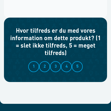
Hvor tilfreds er du med vores
information om dette produkt? (1
= slet ikke tilfreds, 5 = meget
tilfreds)
1
2
3
4
5