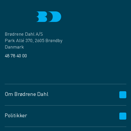
Brødrene Dahl A/S
Park Allé 370, 2605 Brøndby
Danmark
48 78 40 00
Facebook
LinkedIn
Om Brødrene Dahl
Kundeservice
Politikker
Vagttelefon 30 10 89 89
Spørgsmål og svar
Salgs- og leveringsbetingelser