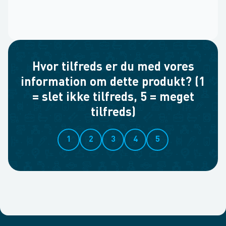
Hvor tilfreds er du med vores
information om dette produkt? (1
= slet ikke tilfreds, 5 = meget
tilfreds)
1
2
3
4
5