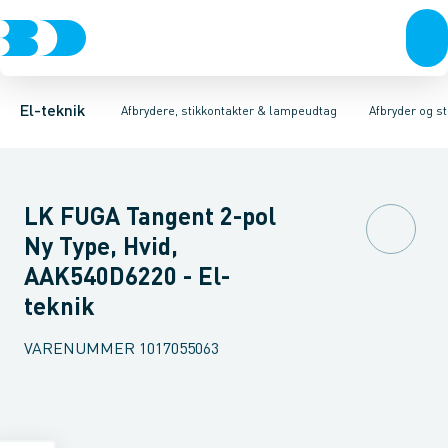
Afbrydere, stikkontakter & lampeudtag
Afbryder og stikdåsemateriel
Afbryder og stikkontakt kombination
Installationsafbryder
Forgreningsmateriel
Ude
K
El-teknik
Afbrydere, stikkontakter & lampeudtag
Afbryder og s
LK FUGA Tangent 2-pol
Ny Type, Hvid,
AAK540D6220 - El-
teknik
VARENUMMER
1017055063