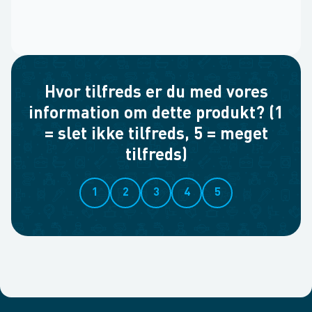
Hvor tilfreds er du med vores
information om dette produkt? (1
= slet ikke tilfreds, 5 = meget
tilfreds)
1
2
3
4
5