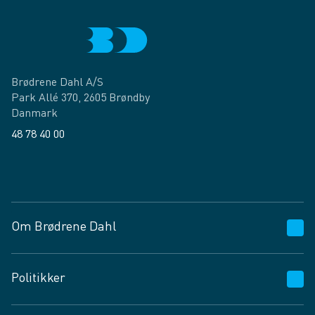
Brødrene Dahl A/S
Park Allé 370, 2605 Brøndby
Danmark
48 78 40 00
Facebook
LinkedIn
Om Brødrene Dahl
Kundeservice
Politikker
Vagttelefon 30 10 89 89
Spørgsmål og svar
Salgs- og leveringsbetingelser