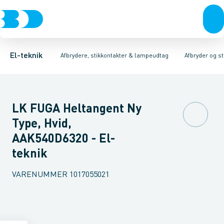
Afbrydere, stikkontakter & lampeudtag
Afbryder og stikdåsemateriel
Afbryder og stikkontakt kombination
Installationsafbryder
Forgreningsmateriel
Ude
K
El-teknik
Afbrydere, stikkontakter & lampeudtag
Afbryder og s
LK FUGA Heltangent Ny
Type, Hvid,
AAK540D6320 - El-
teknik
VARENUMMER
1017055021