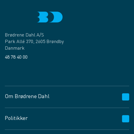
Brødrene Dahl A/S
Park Allé 370, 2605 Brøndby
Danmark
48 78 40 00
Facebook
LinkedIn
Om Brødrene Dahl
Kundeservice
Politikker
Vagttelefon 30 10 89 89
Spørgsmål og svar
Salgs- og leveringsbetingelser