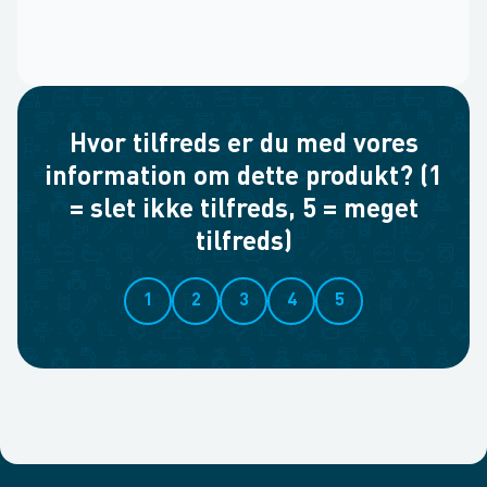
Hvor tilfreds er du med vores
information om dette produkt? (1
= slet ikke tilfreds, 5 = meget
tilfreds)
1
2
3
4
5