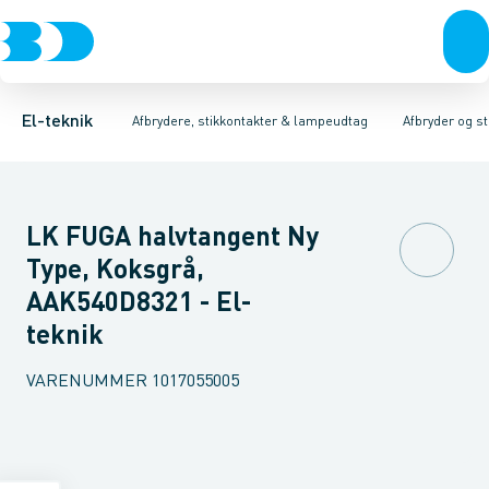
Afbrydere, stikkontakter & lampeudtag
Afbryder og stikdåsemateriel
Afbryder og stikkontakt kombination
Installationsafbryder
Forgreningsmateriel
Ude
K
El-teknik
Afbrydere, stikkontakter & lampeudtag
Afbryder og s
LK FUGA halvtangent Ny
Type, Koksgrå,
AAK540D8321 - El-
teknik
VARENUMMER
1017055005