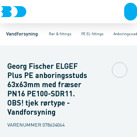
Rør & fittings
PE rør
Vinkler
PE EL fittings
T-stykker
Koblinger & anboringer
Svejsemuffer
PE fittings
Reduktioner
Duktiljern fittings
Muffer, klemmer & flan
Anboringssadler- 
Kompression
Vandforsyning
Rør & fittings
PE EL fittings
Anboringssadl
Georg Fischer ELGEF
Plus PE anboringsstuds
63x63mm med fræser
PN16 PE100-SDR11.
OBS! tjek rørtype -
Vandforsyning
VARENUMMER
078634064