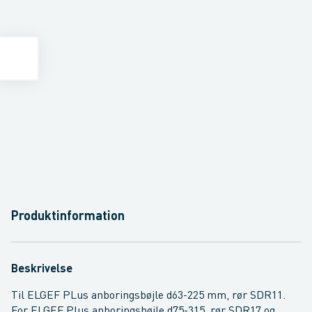
Produktinformation
Beskrivelse
Til ELGEF PLus anboringsbøjle d63-225 mm, rør SDR11.
For ELGEF Plus anboringsbøjle d75-315, rør SDR17 og