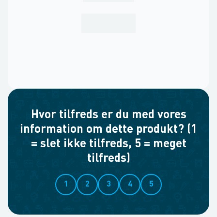
Hvor tilfreds er du med vores
information om dette produkt? (1
= slet ikke tilfreds, 5 = meget
tilfreds)
1
2
3
4
5