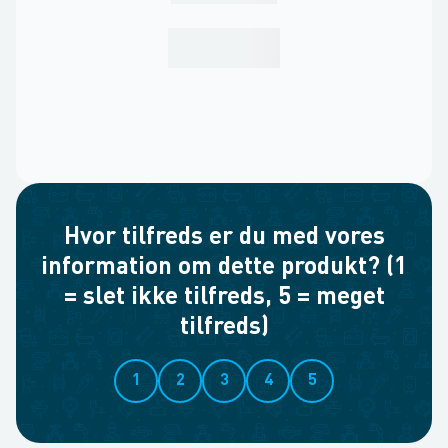
Hvor tilfreds er du med vores
information om dette produkt? (1
= slet ikke tilfreds, 5 = meget
tilfreds)
1
2
3
4
5