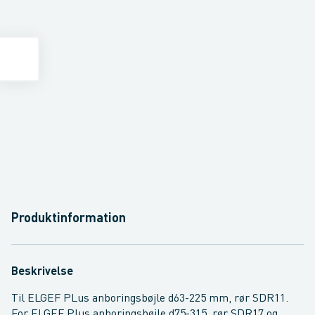
Produktinformation
Beskrivelse
Til ELGEF PLus anboringsbøjle d63-225 mm, rør SDR11.
For ELGEF Plus anboringsbøjle d75-315, rør SDR17 og