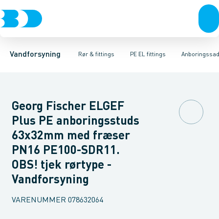
Rør & fittings
PE rør
Vinkler
PE EL fittings
T-stykker
Koblinger & anboringer
Svejsemuffer
PE fittings
Reduktioner
Duktiljern fittings
Muffer, klemmer & flan
Anboringssadler- 
Kompression
Vandforsyning
Rør & fittings
PE EL fittings
Anboringssadl
Georg Fischer ELGEF
Plus PE anboringsstuds
63x32mm med fræser
PN16 PE100-SDR11.
OBS! tjek rørtype -
Vandforsyning
VARENUMMER
078632064