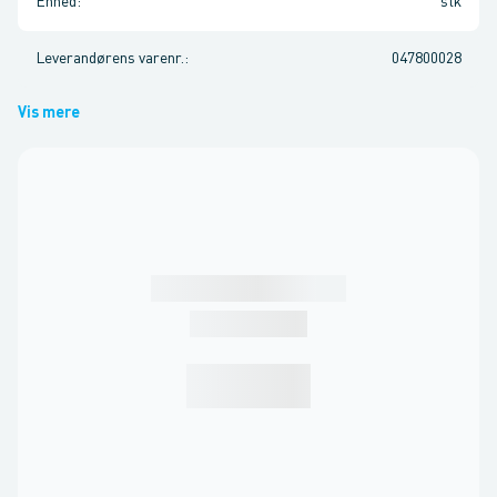
Enhed
:
stk
Leverandørens varenr.
:
047800028
Vis mere