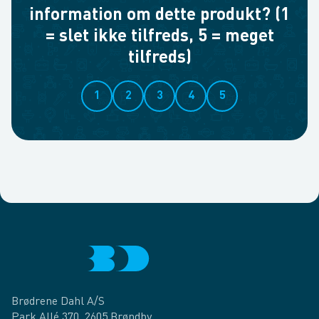
information om dette produkt? (1
= slet ikke tilfreds, 5 = meget
tilfreds)
1
2
3
4
5
Brødrene Dahl A/S
Park Allé 370, 2605 Brøndby