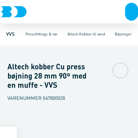
Rør & fittings
Nirosan Rustfrit
Hårde kobberrør
Pressfittings & rør
Nirosan Industry Rustfrit
Bøjninger
Vinkler
Kuglehaner & ventiler
T-stykker
Altech FZ
Reduktioner
VSH XPre
Afløb 
Over
VVS
Pressfittings & rør
Altech Kobber til vand
Bøjninger
Altech kobber Cu press
bøjning 28 mm 90º med
en muffe - VVS
VARENUMMER
047800028