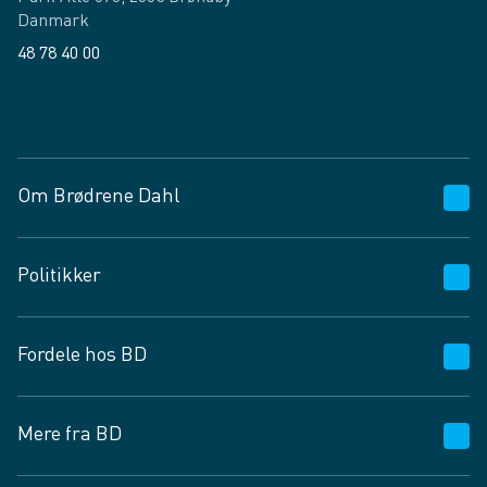
Danmark
48 78 40 00
Facebook
LinkedIn
Om Brødrene Dahl
Kundeservice
Politikker
Vagttelefon 30 10 89 89
Spørgsmål og svar
Salgs- og leveringsbetingelser
Fordele hos BD
Job og karriere
Privatlivspolitik
Fødevarekontrolrapport
Cookies
24/7
Mere fra BD
Vilkår og betingelser
BD app
BD.dk services