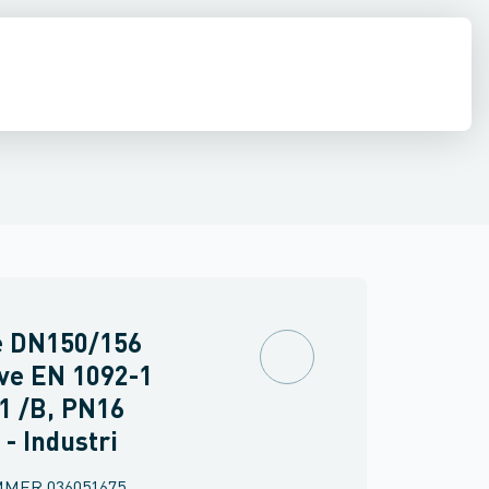
flanger
middel rør
Shurjoint
EPDM flangepakninger
Svejste runde rør
Sømløse rør
Flangepakninger med stålindlæg
Firkant rør
Rundstål
Fla
F
e DN150/156
ve EN 1092-1
1 /B, PN16
 - Industri