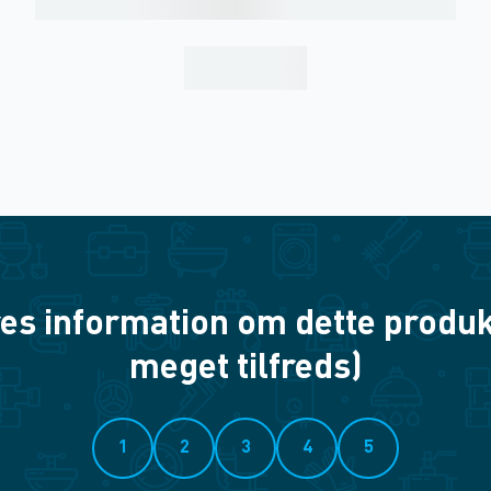
es information om dette produkt? 
meget tilfreds)
1
2
3
4
5