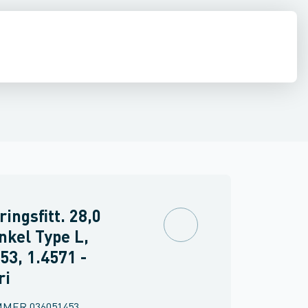
middel rør
Shurjoint
Svejste runde rør
Sømløse rør
Firkant rør
Rundstål
Fla
ingsfitt. 28,0
kel Type L,
53, 1.4571 -
ri