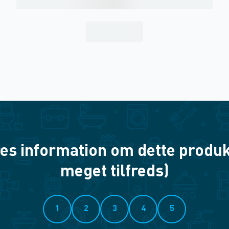
es information om dette produkt? 
meget tilfreds)
1
2
3
4
5