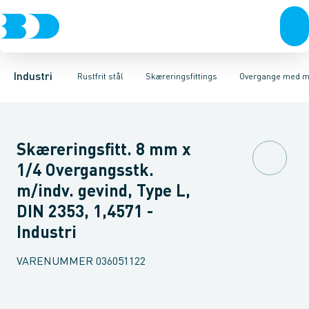
Ventiler
Svejsefittings
Vinkler
Unioner
Rustfrit stål
ASTM svejsefittings
T-stykker
Sort stål
Overgange med nippel
Galvaniseret stål
Levnedsmiddel fittings
Plast
Overgange me
Industri 
Gevin
Industri
Rustfrit stål
Skæreringsfittings
Overgange med m
Skæreringsfitt. 8 mm x
1/4 Overgangsstk.
m/indv. gevind, Type L,
DIN 2353, 1,4571 -
Industri
VARENUMMER
036051122