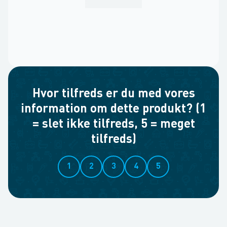
Hvor tilfreds er du med vores
information om dette produkt? (1
= slet ikke tilfreds, 5 = meget
tilfreds)
1
2
3
4
5