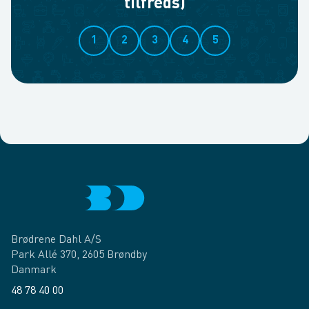
tilfreds)
1
2
3
4
5
Brødrene Dahl A/S
Park Allé 370, 2605 Brøndby
Danmark
48 78 40 00