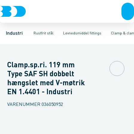
Ventiler
Svejsefittings
Bøjninger
Rustfrit stål
T-stykker
ASTM svejsefittings
Excentriske reduktioner
Sort stål
Galvaniseret stål
Levnedsmiddel fittings
Koncentriske red
Plast
Industri 
Gevin
Industri
Rustfrit stål
Levnedsmiddel fittings
Clamp & clam
Clamp.sp.ri. 119 mm
Type SAF SH dobbelt
hængslet med V-møtrik
EN 1.4401 - Industri
VARENUMMER
036050952