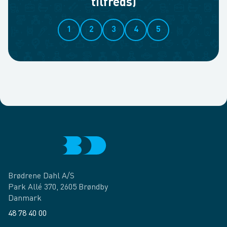
tilfreds)
1
2
3
4
5
Brødrene Dahl A/S
Park Allé 370, 2605 Brøndby
Danmark
48 78 40 00