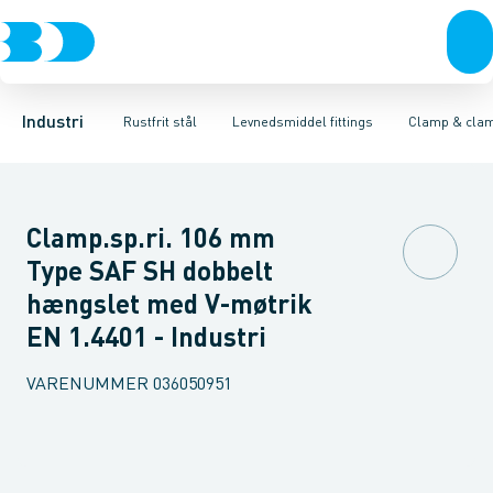
Ventiler
Svejsefittings
Bøjninger
Rustfrit stål
T-stykker
ASTM svejsefittings
Excentriske reduktioner
Sort stål
Galvaniseret stål
Levnedsmiddel fittings
Koncentriske red
Plast
Industri 
Gevin
Industri
Rustfrit stål
Levnedsmiddel fittings
Clamp & clam
Clamp.sp.ri. 106 mm
Type SAF SH dobbelt
hængslet med V-møtrik
EN 1.4401 - Industri
VARENUMMER
036050951