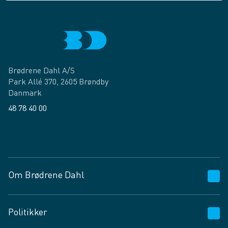
Brødrene Dahl A/S
Park Allé 370, 2605 Brøndby
Danmark
48 78 40 00
Facebook
LinkedIn
Om Brødrene Dahl
Kundeservice
Politikker
Vagttelefon 30 10 89 89