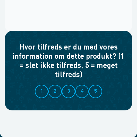
Hvor tilfreds er du med vores
information om dette produkt? (1
= slet ikke tilfreds, 5 = meget
tilfreds)
1
2
3
4
5