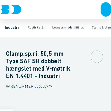
Ventiler
Svejsefittings
Bøjninger
Rustfrit stål
T-stykker
ASTM svejsefittings
Excentriske reduktioner
Sort stål
Galvaniseret stål
Levnedsmiddel fittings
Koncentriske red
Plast
Industri 
Gevin
Industri
Rustfrit stål
Levnedsmiddel fittings
Clamp & clam
Clamp.sp.ri. 50,5 mm
Type SAF SH dobbelt
hængslet med V-møtrik
EN 1.4401 - Industri
VARENUMMER
036050947