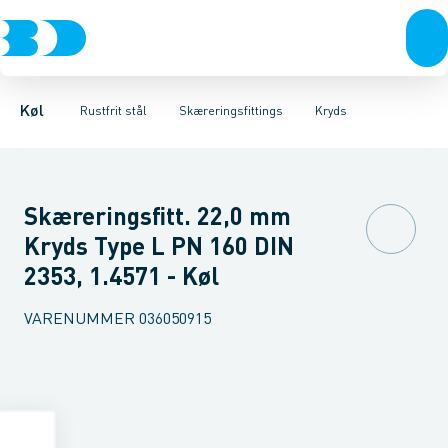
Kompressorer
Svejsefittings
Vinkler
Unioner
Gevindfittings & rør
Kondenseringsaggregater
T-stykker
Overgange med nippel
Skæreringsfittings
Fordampere
Kryds
Flanger
Varmep
Skæreri
S
Køl
Rustfrit stål
Skæreringsfittings
Kryds
Skæreringsfitt. 22,0 mm
Kryds Type L PN 160 DIN
2353, 1.4571 - Køl
VARENUMMER
036050915