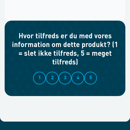
Hvor tilfreds er du med vores
information om dette produkt? (1
= slet ikke tilfreds, 5 = meget
tilfreds)
1
2
3
4
5