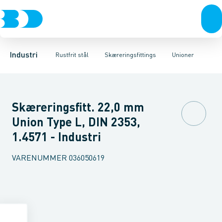
Ventiler
Svejsefittings
Vinkler
Unioner
Rustfrit stål
ASTM svejsefittings
T-stykker
Sort stål
Overgange med nippel
Galvaniseret stål
Levnedsmiddel fittings
Plast
Overgange me
Industri 
Gevin
Industri
Rustfrit stål
Skæreringsfittings
Unioner
Skæreringsfitt. 22,0 mm
Union Type L, DIN 2353,
1.4571 - Industri
VARENUMMER
036050619