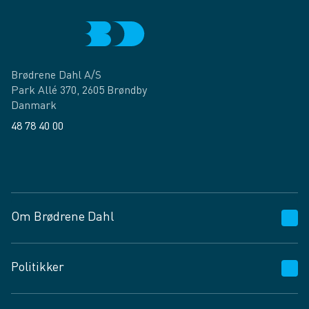
Brødrene Dahl A/S
Park Allé 370, 2605 Brøndby
Danmark
48 78 40 00
Facebook
LinkedIn
Om Brødrene Dahl
Kundeservice
Politikker
Vagttelefon 30 10 89 89
Spørgsmål og svar
Salgs- og leveringsbetingelser