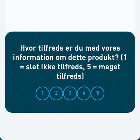
Hvor tilfreds er du med vores
information om dette produkt? (1
= slet ikke tilfreds, 5 = meget
tilfreds)
1
2
3
4
5