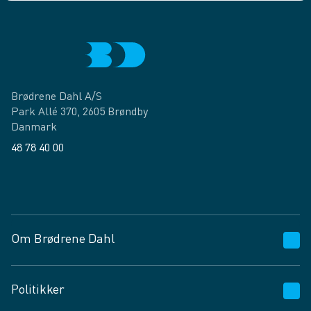
Brødrene Dahl A/S
Park Allé 370, 2605 Brøndby
Danmark
48 78 40 00
Facebook
LinkedIn
Om Brødrene Dahl
Kundeservice
Politikker
Vagttelefon 30 10 89 89