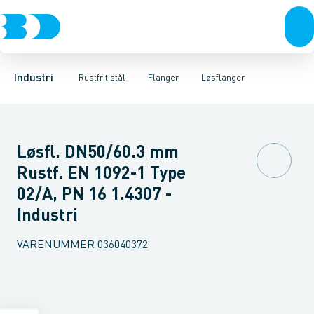
Ventiler
Svejsefittings
Løsflanger
Rustfrit stål
Pressede løsflanger
ASTM svejsefittings
Sort stål
Galvaniseret stål
Svejseflanger m. krave
Levnedsmiddel fittings
Plast
Industri 
Blindfl
Gevin
Industri
Rustfrit stål
Flanger
Løsflanger
Løsfl. DN50/60.3 mm
Rustf. EN 1092-1 Type
02/A, PN 16 1.4307 -
Industri
VARENUMMER
036040372