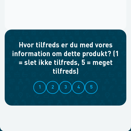
Hvor tilfreds er du med vores
information om dette produkt? (1
= slet ikke tilfreds, 5 = meget
tilfreds)
1
2
3
4
5