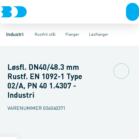
Ventiler
Svejsefittings
Løsflanger
Rustfrit stål
Pressede løsflanger
ASTM svejsefittings
Sort stål
Galvaniseret stål
Svejseflanger m. krave
Levnedsmiddel fittings
Plast
Industri 
Blindfl
Gevin
Industri
Rustfrit stål
Flanger
Løsflanger
Løsfl. DN40/48.3 mm
Rustf. EN 1092-1 Type
02/A, PN 40 1.4307 -
Industri
VARENUMMER
036040371