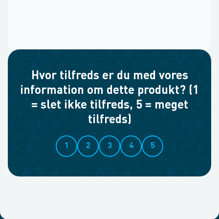
Hvor tilfreds er du med vores
information om dette produkt? (1
= slet ikke tilfreds, 5 = meget
tilfreds)
1
2
3
4
5