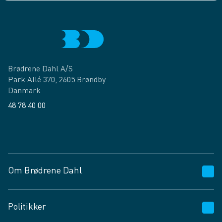
Brødrene Dahl A/S
Park Allé 370, 2605 Brøndby
Danmark
48 78 40 00
Facebook
LinkedIn
Om Brødrene Dahl
Kundeservice
Politikker
Vagttelefon 30 10 89 89