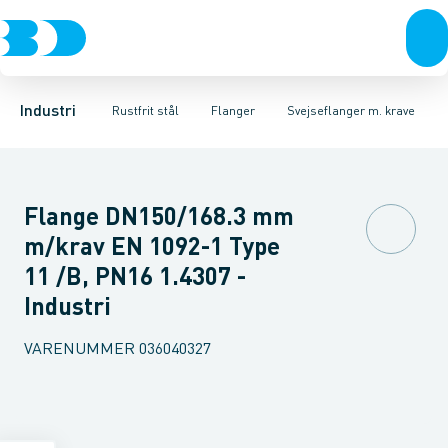
Ventiler
Svejsefittings
Løsflanger
Rustfrit stål
Pressede løsflanger
ASTM svejsefittings
Sort stål
Galvaniseret stål
Svejseflanger m. krave
Levnedsmiddel fittings
Plast
Industri 
Blindfl
Gevin
Industri
Rustfrit stål
Flanger
Svejseflanger m. krave
Flange DN150/168.3 mm
m/krav EN 1092-1 Type
11 /B, PN16 1.4307 -
Industri
VARENUMMER
036040327