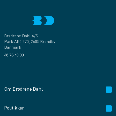
Brødrene Dahl A/S
Park Allé 370, 2605 Brøndby
Danmark
48 78 40 00
Facebook
LinkedIn
Om Brødrene Dahl
Kundeservice
Politikker
Vagttelefon 30 10 89 89