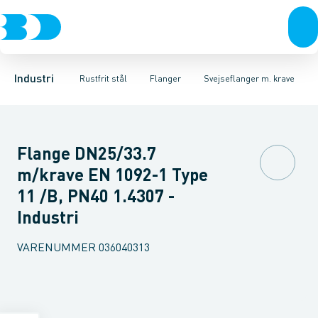
Ventiler
Svejsefittings
Løsflanger
Rustfrit stål
Pressede løsflanger
ASTM svejsefittings
Sort stål
Galvaniseret stål
Svejseflanger m. krave
Levnedsmiddel fittings
Plast
Industri 
Blindfl
Gevin
Industri
Rustfrit stål
Flanger
Svejseflanger m. krave
Flange DN25/33.7
m/krave EN 1092-1 Type
11 /B, PN40 1.4307 -
Industri
VARENUMMER
036040313