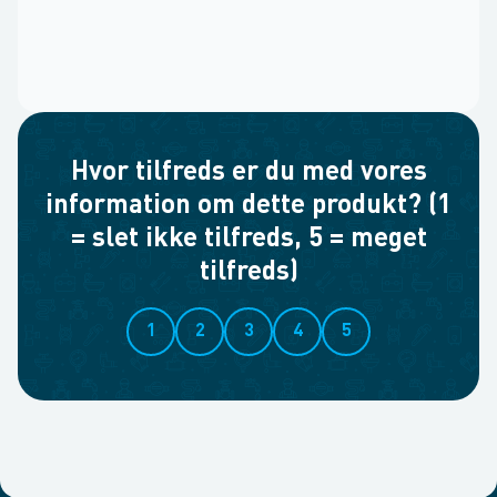
Hvor tilfreds er du med vores
information om dette produkt? (1
= slet ikke tilfreds, 5 = meget
tilfreds)
1
2
3
4
5