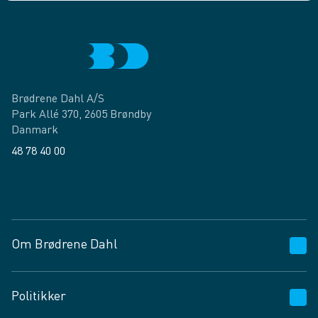
Brødrene Dahl A/S
Park Allé 370, 2605 Brøndby
Danmark
48 78 40 00
Facebook
LinkedIn
Om Brødrene Dahl
Kundeservice
Politikker
Vagttelefon 30 10 89 89