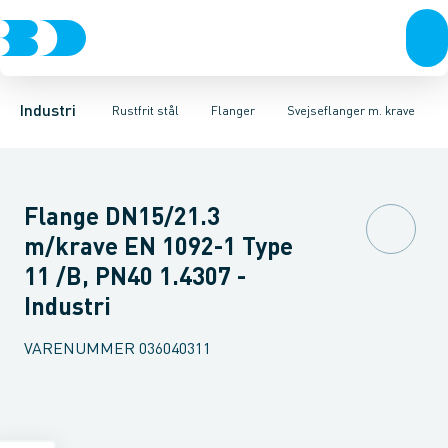
Ventiler
Svejsefittings
Løsflanger
Rustfrit stål
Pressede løsflanger
ASTM svejsefittings
Sort stål
Galvaniseret stål
Svejseflanger m. krave
Levnedsmiddel fittings
Plast
Industri 
Blindfl
Gevin
Industri
Rustfrit stål
Flanger
Svejseflanger m. krave
Flange DN15/21.3
m/krave EN 1092-1 Type
11 /B, PN40 1.4307 -
Industri
VARENUMMER
036040311