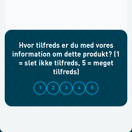
Hvor tilfreds er du med vores
information om dette produkt? (1
= slet ikke tilfreds, 5 = meget
tilfreds)
1
2
3
4
5