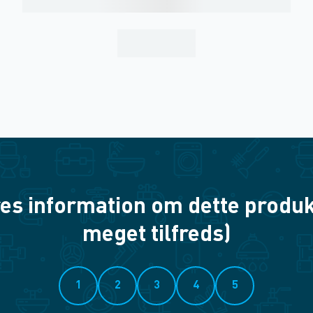
es information om dette produkt? 
meget tilfreds)
1
2
3
4
5