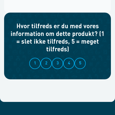
Hvor tilfreds er du med vores
information om dette produkt? (1
= slet ikke tilfreds, 5 = meget
tilfreds)
1
2
3
4
5