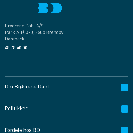
Brødrene Dahl A/S
Park Allé 370, 2605 Brøndby
Danmark
48 78 40 00
Facebook
LinkedIn
Om Brødrene Dahl
Kundeservice
Politikker
Vagttelefon 30 10 89 89
Spørgsmål og svar
Salgs- og leveringsbetingelser
Fordele hos BD
Job og karriere