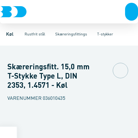
Kompressorer
Svejsefittings
Vinkler
Unioner
Gevindfittings & rør
Kondenseringsaggregater
T-stykker
Overgange med nippel
Skæreringsfittings
Fordampere
Kryds
Flanger
Varmep
Skæreri
S
Køl
Rustfrit stål
Skæreringsfittings
T-stykker
Skæreringsfitt. 15,0 mm
T-Stykke Type L, DIN
2353, 1.4571 - Køl
VARENUMMER
036010435