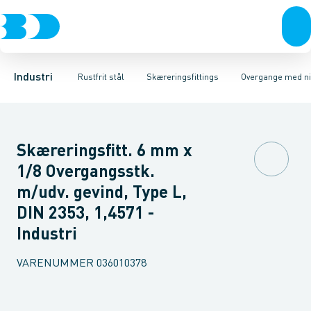
Ventiler
Svejsefittings
Vinkler
Unioner
Rustfrit stål
ASTM svejsefittings
T-stykker
Sort stål
Overgange med nippel
Galvaniseret stål
Levnedsmiddel fittings
Plast
Overgange me
Industri 
Gevin
Industri
Rustfrit stål
Skæreringsfittings
Overgange med ni
Skæreringsfitt. 6 mm x
1/8 Overgangsstk.
m/udv. gevind, Type L,
DIN 2353, 1,4571 -
Industri
VARENUMMER
036010378