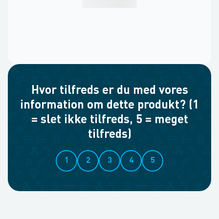
Hvor tilfreds er du med vores
information om dette produkt? (1
= slet ikke tilfreds, 5 = meget
tilfreds)
1
2
3
4
5