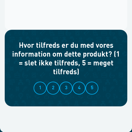
Hvor tilfreds er du med vores
information om dette produkt? (1
= slet ikke tilfreds, 5 = meget
tilfreds)
1
2
3
4
5