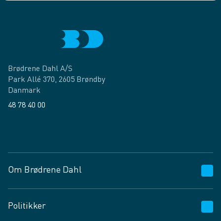
Brødrene Dahl A/S
Park Allé 370, 2605 Brøndby
Danmark
48 78 40 00
Facebook
LinkedIn
Om Brødrene Dahl
Kundeservice
Politikker
Vagttelefon 30 10 89 89