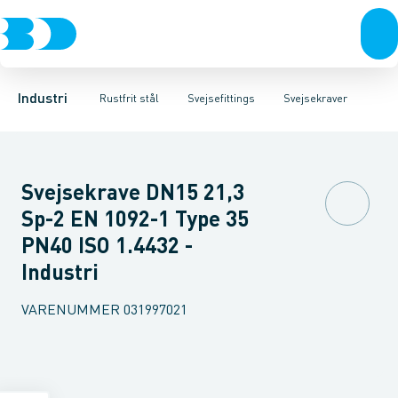
Ventiler
Svejsefittings
Bøjninger
Rustfrit stål
Indsv. bøjninger
ASTM svejsefittings
Sort stål
Koncentriske reduktioner
Galvaniseret stål
Levnedsmiddel fittings
Plast
Excentris
Industri 
Gevin
Industri
Rustfrit stål
Svejsefittings
Svejsekraver
Svejsekrave DN15 21,3
Sp-2 EN 1092-1 Type 35
PN40 ISO 1.4432 -
Industri
VARENUMMER
031997021