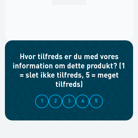
Hvor tilfreds er du med vores
information om dette produkt? (1
= slet ikke tilfreds, 5 = meget
tilfreds)
1
2
3
4
5