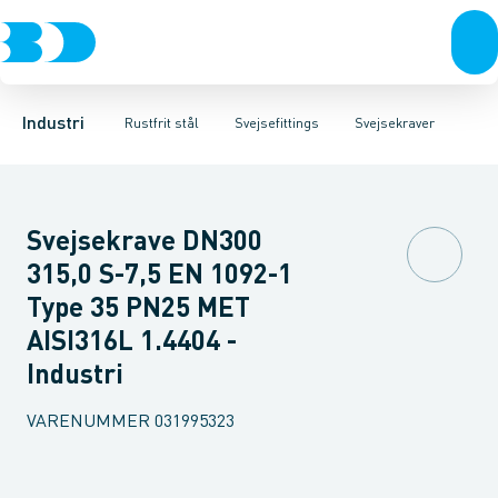
Ventiler
Svejsefittings
Bøjninger
Rustfrit stål
Indsv. bøjninger
ASTM svejsefittings
Sort stål
Koncentriske reduktioner
Galvaniseret stål
Levnedsmiddel fittings
Plast
Excentris
Industri 
Gevin
Industri
Rustfrit stål
Svejsefittings
Svejsekraver
Svejsekrave DN300
315,0 S-7,5 EN 1092-1
Type 35 PN25 MET
AISI316L 1.4404 -
Industri
VARENUMMER
031995323