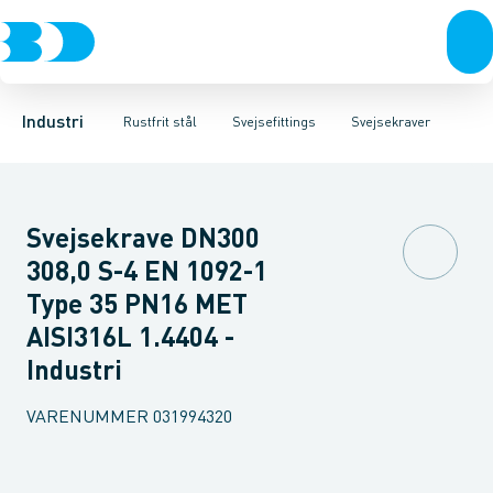
Ventiler
Svejsefittings
Bøjninger
Rustfrit stål
Indsv. bøjninger
ASTM svejsefittings
Sort stål
Koncentriske reduktioner
Galvaniseret stål
Levnedsmiddel fittings
Plast
Excentris
Industri 
Gevin
Industri
Rustfrit stål
Svejsefittings
Svejsekraver
Svejsekrave DN300
308,0 S-4 EN 1092-1
Type 35 PN16 MET
AISI316L 1.4404 -
Industri
VARENUMMER
031994320