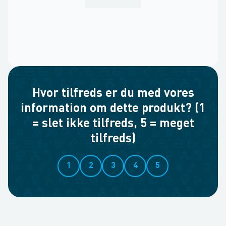
Hvor tilfreds er du med vores
information om dette produkt? (1
= slet ikke tilfreds, 5 = meget
tilfreds)
1
2
3
4
5