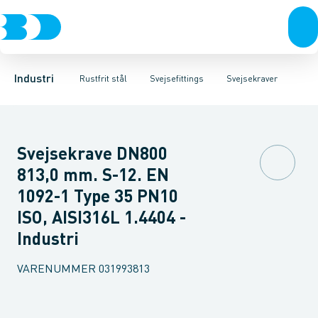
Ventiler
Svejsefittings
Bøjninger
Rustfrit stål
Indsv. bøjninger
ASTM svejsefittings
Sort stål
Koncentriske reduktioner
Galvaniseret stål
Levnedsmiddel fittings
Plast
Excentris
Industri 
Gevin
Industri
Rustfrit stål
Svejsefittings
Svejsekraver
Svejsekrave DN800
813,0 mm. S-12. EN
1092-1 Type 35 PN10
ISO, AISI316L 1.4404 -
Industri
VARENUMMER
031993813