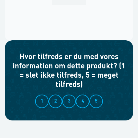
Hvor tilfreds er du med vores
information om dette produkt? (1
= slet ikke tilfreds, 5 = meget
tilfreds)
1
2
3
4
5