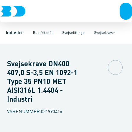
Ventiler
Svejsefittings
Bøjninger
Rustfrit stål
Indsv. bøjninger
ASTM svejsefittings
Sort stål
Koncentriske reduktioner
Galvaniseret stål
Levnedsmiddel fittings
Plast
Excentris
Industri 
Gevin
Industri
Rustfrit stål
Svejsefittings
Svejsekraver
Svejsekrave DN400
407,0 S-3,5 EN 1092-1
Type 35 PN10 MET
AISI316L 1.4404 -
Industri
VARENUMMER
031993416