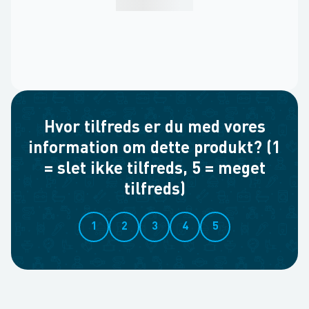
Hvor tilfreds er du med vores
information om dette produkt? (1
= slet ikke tilfreds, 5 = meget
tilfreds)
1
2
3
4
5