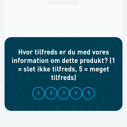
Hvor tilfreds er du med vores
information om dette produkt? (1
= slet ikke tilfreds, 5 = meget
tilfreds)
1
2
3
4
5