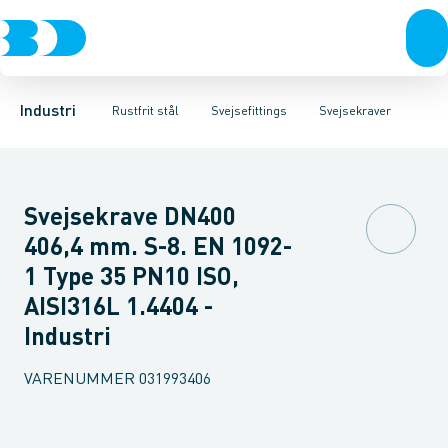
Ventiler
Svejsefittings
Bøjninger
Rustfrit stål
Indsv. bøjninger
ASTM svejsefittings
Sort stål
Koncentriske reduktioner
Galvaniseret stål
Levnedsmiddel fittings
Plast
Excentris
Industri 
Gevin
Industri
Rustfrit stål
Svejsefittings
Svejsekraver
Svejsekrave DN400
406,4 mm. S-8. EN 1092-
1 Type 35 PN10 ISO,
AISI316L 1.4404 -
Industri
VARENUMMER
031993406