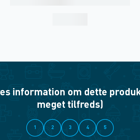
es information om dette produkt? 
meget tilfreds)
1
2
3
4
5