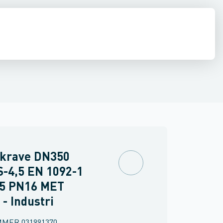
e
middel rør
Shurjoint
Svejste runde rør
Sømløse rør
Firkant rør
Rundstål
Fla
ekrave DN350
S-4,5 EN 1092-1
35 PN16 MET
 - Industri