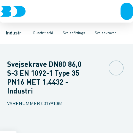
Ventiler
Svejsefittings
Bøjninger
Rustfrit stål
Indsv. bøjninger
ASTM svejsefittings
Sort stål
Koncentriske reduktioner
Galvaniseret stål
Levnedsmiddel fittings
Plast
Excentris
Industri 
Gevin
Industri
Rustfrit stål
Svejsefittings
Svejsekraver
Svejsekrave DN80 86,0
S-3 EN 1092-1 Type 35
PN16 MET 1.4432 -
Industri
VARENUMMER
031991086