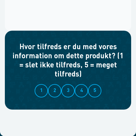
Hvor tilfreds er du med vores
information om dette produkt? (1
= slet ikke tilfreds, 5 = meget
tilfreds)
1
2
3
4
5