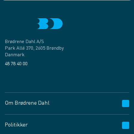
Brødrene Dahl A/S
Park Allé 370, 2605 Brøndby
Danmark
48 78 40 00
Facebook
LinkedIn
Om Brødrene Dahl
Kundeservice
Politikker
Vagttelefon 30 10 89 89