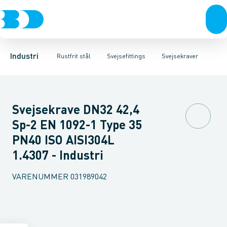
Ventiler
Svejsefittings
Bøjninger
Rustfrit stål
Indsv. bøjninger
ASTM svejsefittings
Sort stål
Koncentriske reduktioner
Galvaniseret stål
Levnedsmiddel fittings
Plast
Excentris
Industri 
Gevin
Industri
Rustfrit stål
Svejsefittings
Svejsekraver
Svejsekrave DN32 42,4
Sp-2 EN 1092-1 Type 35
PN40 ISO AISI304L
1.4307 - Industri
VARENUMMER
031989042