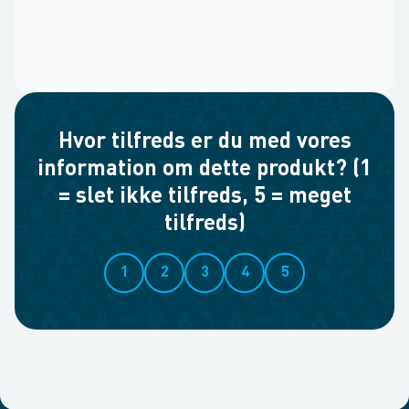
Hvor tilfreds er du med vores
information om dette produkt? (1
= slet ikke tilfreds, 5 = meget
tilfreds)
1
2
3
4
5