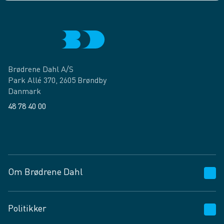
Brødrene Dahl A/S
Park Allé 370, 2605 Brøndby
Danmark
48 78 40 00
Facebook
LinkedIn
Om Brødrene Dahl
Kundeservice
Politikker
Vagttelefon 30 10 89 89