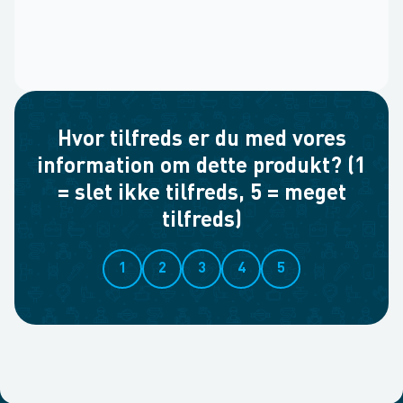
Hvor tilfreds er du med vores
information om dette produkt? (1
= slet ikke tilfreds, 5 = meget
tilfreds)
1
2
3
4
5