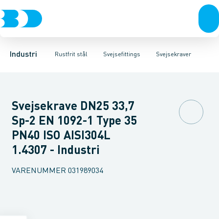
Ventiler
Svejsefittings
Bøjninger
Rustfrit stål
Indsv. bøjninger
ASTM svejsefittings
Sort stål
Koncentriske reduktioner
Galvaniseret stål
Levnedsmiddel fittings
Plast
Excentris
Industri 
Gevin
Industri
Rustfrit stål
Svejsefittings
Svejsekraver
Svejsekrave DN25 33,7
Sp-2 EN 1092-1 Type 35
PN40 ISO AISI304L
1.4307 - Industri
VARENUMMER
031989034