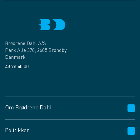
Brødrene Dahl A/S
Park Allé 370, 2605 Brøndby
Danmark
48 78 40 00
Facebook
LinkedIn
Om Brødrene Dahl
Kundeservice
Politikker
Vagttelefon 30 10 89 89