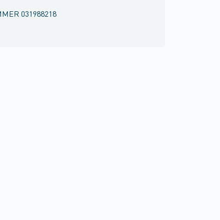
MMER
031988218