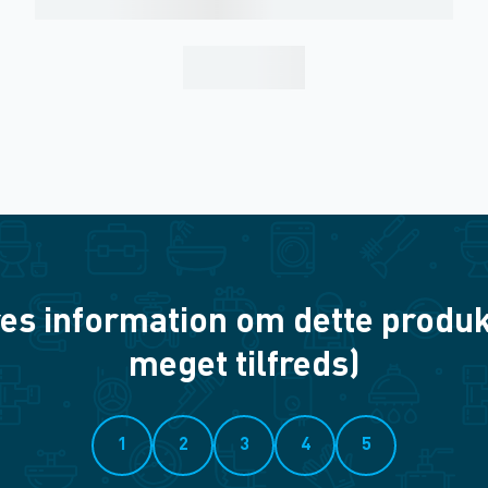
es information om dette produkt? 
meget tilfreds)
1
2
3
4
5