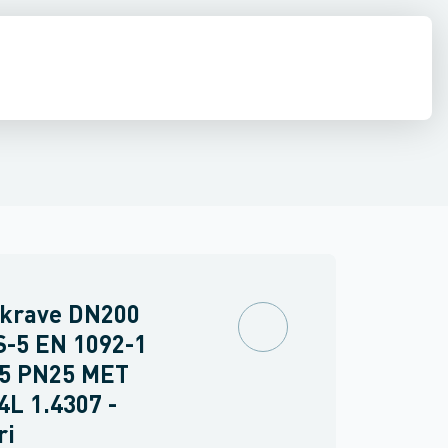
e
middel rør
Shurjoint
Svejste runde rør
Sømløse rør
Firkant rør
Rundstål
Fla
ekrave DN200
S-5 EN 1092-1
35 PN25 MET
4L 1.4307 -
ri