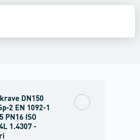
e
middel rør
Shurjoint
Svejste runde rør
Sømløse rør
Firkant rør
Rundstål
Fla
ekrave DN150
Sp-2 EN 1092-1
5 PN16 ISO
4L 1.4307 -
ri