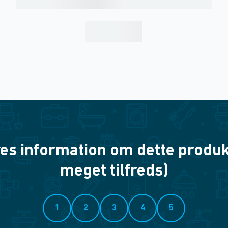
es information om dette produkt? 
meget tilfreds)
1
2
3
4
5