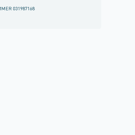
MMER
031987168