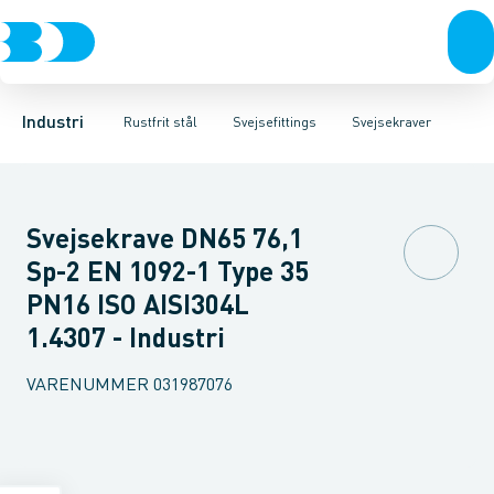
Ventiler
Svejsefittings
Bøjninger
Rustfrit stål
Indsv. bøjninger
ASTM svejsefittings
Sort stål
Koncentriske reduktioner
Galvaniseret stål
Levnedsmiddel fittings
Plast
Excentris
Industri 
Gevin
Industri
Rustfrit stål
Svejsefittings
Svejsekraver
Svejsekrave DN65 76,1
Sp-2 EN 1092-1 Type 35
PN16 ISO AISI304L
1.4307 - Industri
VARENUMMER
031987076