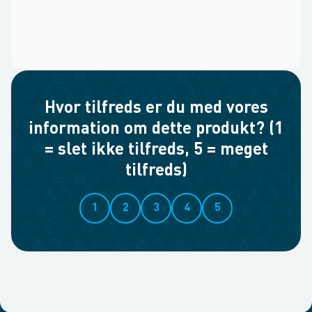
Hvor tilfreds er du med vores
information om dette produkt? (1
= slet ikke tilfreds, 5 = meget
tilfreds)
1
2
3
4
5