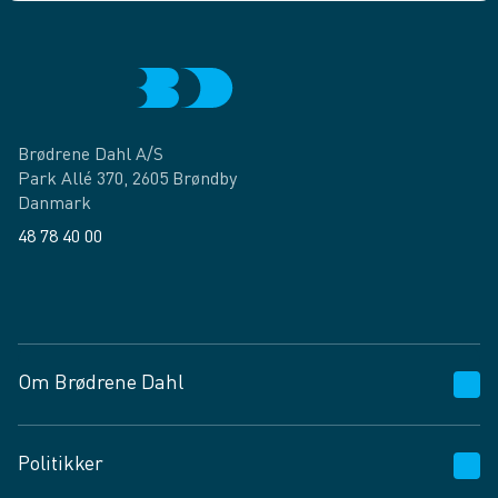
Brødrene Dahl A/S
Park Allé 370, 2605 Brøndby
Danmark
48 78 40 00
Facebook
LinkedIn
Om Brødrene Dahl
Kundeservice
Politikker
Vagttelefon 30 10 89 89