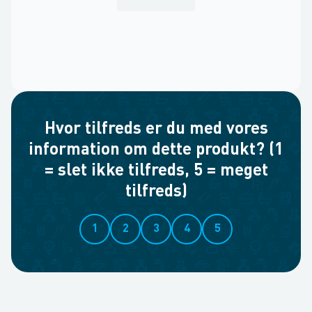
Hvor tilfreds er du med vores
information om dette produkt? (1
= slet ikke tilfreds, 5 = meget
tilfreds)
1
2
3
4
5