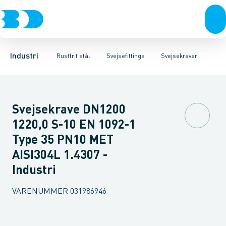
Ventiler
Svejsefittings
Bøjninger
Rustfrit stål
Indsv. bøjninger
ASTM svejsefittings
Sort stål
Koncentriske reduktioner
Galvaniseret stål
Levnedsmiddel fittings
Plast
Excentris
Industri 
Gevin
Industri
Rustfrit stål
Svejsefittings
Svejsekraver
Svejsekrave DN1200
1220,0 S-10 EN 1092-1
Type 35 PN10 MET
AISI304L 1.4307 -
Industri
VARENUMMER
031986946