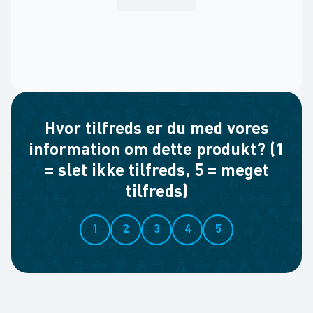
Hvor tilfreds er du med vores
information om dette produkt? (1
= slet ikke tilfreds, 5 = meget
tilfreds)
1
2
3
4
5