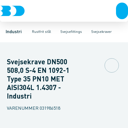
Ventiler
Svejsefittings
Bøjninger
Rustfrit stål
Indsv. bøjninger
ASTM svejsefittings
Sort stål
Koncentriske reduktioner
Galvaniseret stål
Levnedsmiddel fittings
Plast
Excentris
Industri 
Gevin
Industri
Rustfrit stål
Svejsefittings
Svejsekraver
Svejsekrave DN500
508,0 S-4 EN 1092-1
Type 35 PN10 MET
AISI304L 1.4307 -
Industri
VARENUMMER
031986518