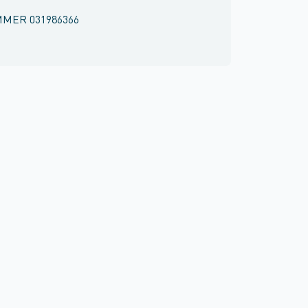
MMER
031986366