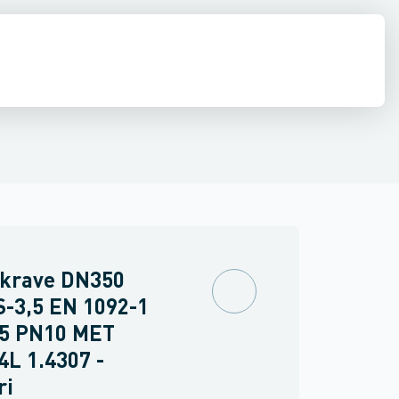
e
middel rør
Shurjoint
Svejste runde rør
Sømløse rør
Firkant rør
Rundstål
Fla
ekrave DN350
S-3,5 EN 1092-1
35 PN10 MET
4L 1.4307 -
ri