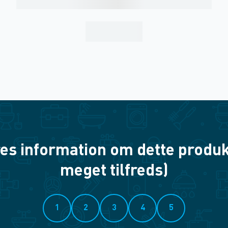
es information om dette produkt? 
meget tilfreds)
1
2
3
4
5