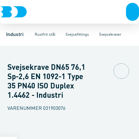
Ventiler
Svejsefittings
Bøjninger
Rustfrit stål
Indsv. bøjninger
ASTM svejsefittings
Sort stål
Koncentriske reduktioner
Galvaniseret stål
Levnedsmiddel fittings
Plast
Excentris
Industri 
Gevin
Industri
Rustfrit stål
Svejsefittings
Svejsekraver
Svejsekrave DN65 76,1
Sp-2,6 EN 1092-1 Type
35 PN40 ISO Duplex
1.4462 - Industri
VARENUMMER
031903076