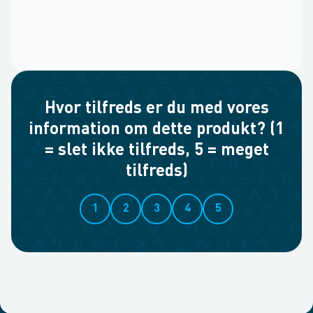
Hvor tilfreds er du med vores
information om dette produkt? (1
= slet ikke tilfreds, 5 = meget
tilfreds)
1
2
3
4
5