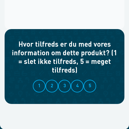
Hvor tilfreds er du med vores
information om dette produkt? (1
= slet ikke tilfreds, 5 = meget
tilfreds)
1
2
3
4
5