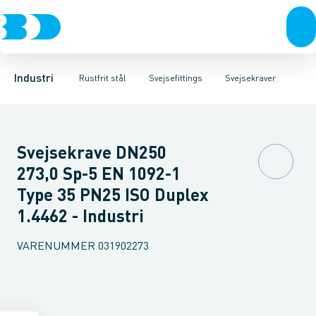
Ventiler
Svejsefittings
Bøjninger
Rustfrit stål
Indsv. bøjninger
ASTM svejsefittings
Sort stål
Koncentriske reduktioner
Galvaniseret stål
Levnedsmiddel fittings
Plast
Excentris
Industri 
Gevin
Industri
Rustfrit stål
Svejsefittings
Svejsekraver
Svejsekrave DN250
273,0 Sp-5 EN 1092-1
Type 35 PN25 ISO Duplex
1.4462 - Industri
VARENUMMER
031902273