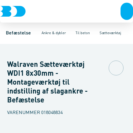
Bolte & sætskruer
Montagesæt
Betonankre FZB
Til beton
Betonankre Rustfri A4
Møtrikker
Til mur
Skiver
Til gips
Skruer
Ekspansions hylstre
Søm & dykkere
Gev
S
Befæstelse
Ankre & dybler
Til beton
Sætteværktøj
Walraven Sætteværktøj
WDI1 8x30mm -
Montageværktøj til
indstilling af slagankre -
Befæstelse
VARENUMMER
018048834