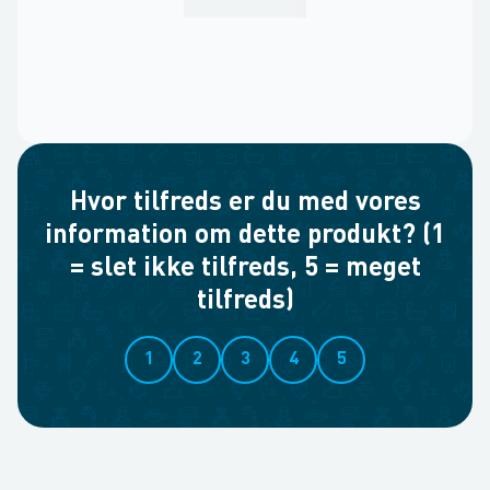
Hvor tilfreds er du med vores
information om dette produkt? (1
= slet ikke tilfreds, 5 = meget
tilfreds)
1
2
3
4
5